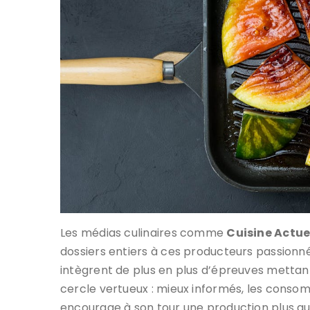
Les médias culinaires comme
Cuisine Actue
dossiers entiers à ces producteurs passion
intègrent de plus en plus d’épreuves mettant
cercle vertueux : mieux informés, les conso
encourage à son tour une production plus qu