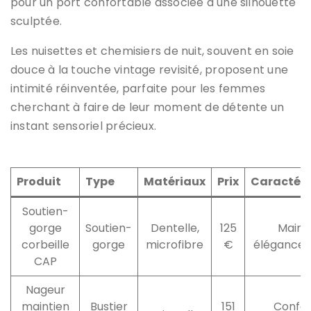
pour un port confortable associée à une silhouette
sculptée.
Les nuisettes et chemisiers de nuit, souvent en soie
douce à la touche vintage revisité, proposent une
intimité réinventée, parfaite pour les femmes
cherchant à faire de leur moment de détente un
instant sensoriel précieux.
Produit
Type
Matériaux
Prix
Caractéri
Soutien-
gorge
Soutien-
Dentelle,
125
Mainti
corbeille
gorge
microfibre
€
élégance, 
CAP
Nageur
maintien
Bustier
151
Confor