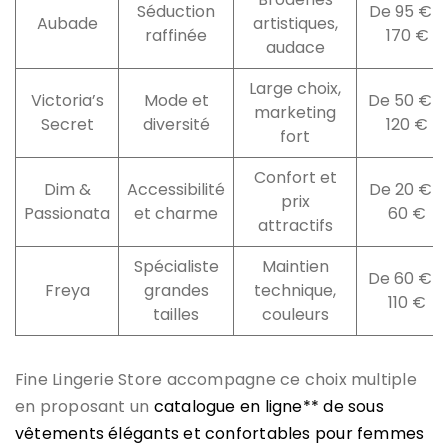
Séduction
De 95 € à
Aubade
artistiques,
raffinée
170 €
audace
Large choix,
Victoria’s
Mode et
De 50 € à
marketing
Secret
diversité
120 €
fort
Confort et
Dim &
Accessibilité
De 20 € à
prix
Passionata
et charme
60 €
attractifs
Spécialiste
Maintien
De 60 € à
Freya
grandes
technique,
110 €
tailles
couleurs
Fine Lingerie Store accompagne ce choix multiple
en proposant un
catalogue en ligne** de sous
vêtements élégants et confortables pour femmes