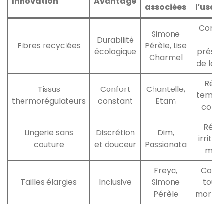
Innovation
Avantage
associées
l’usa
Cont
Simone
Durabilité
Fibres recyclées
Pérèle, Lise
écologique
prése
Charmel
de la
Rég
Tissus
Confort
Chantelle,
temp
thermorégulateurs
constant
Etam
corp
Rédu
Lingerie sans
Discrétion
Dim,
irrita
couture
et douceur
Passionata
ma
Freya,
Conv
Tailles élargies
Inclusive
Simone
tout
Pérèle
morph