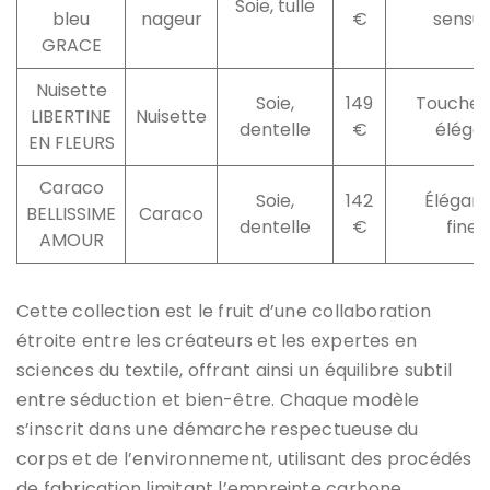
Soie, tulle
bleu
nageur
€
sensua
GRACE
Nuisette
Soie,
149
Toucher 
LIBERTINE
Nuisette
dentelle
€
éléga
EN FLEURS
Caraco
Soie,
142
Éléganc
BELLISSIME
Caraco
dentelle
€
fines
AMOUR
Cette collection est le fruit d’une collaboration
étroite entre les créateurs et les expertes en
sciences du textile, offrant ainsi un équilibre subtil
entre séduction et bien-être. Chaque modèle
s’inscrit dans une démarche respectueuse du
corps et de l’environnement, utilisant des procédés
de fabrication limitant l’empreinte carbone.