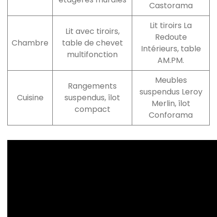
Castorama
Lit tiroirs La
Lit avec tiroirs,
Redoute
Chambre
table de chevet
Intérieurs, table
multifonction
AM.PM.
Meubles
Rangements
suspendus Leroy
Cuisine
suspendus, îlot
Merlin, îlot
compact
Conforama