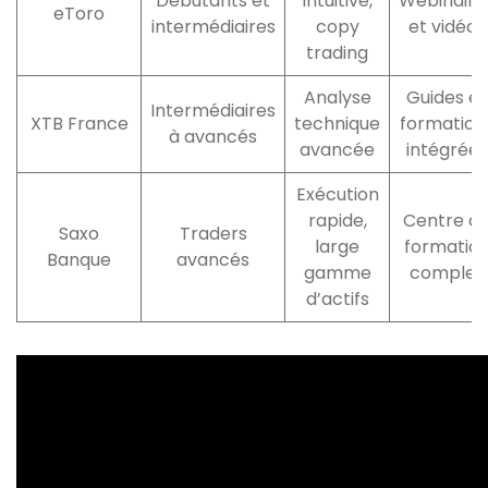
Débutants et
intuitive,
Webinaire
eToro
intermédiaires
copy
et vidéos
trading
Analyse
Guides et
Intermédiaires
XTB France
technique
formation
à avancés
avancée
intégrées
Exécution
rapide,
Centre d
Saxo
Traders
large
formatio
Banque
avancés
gamme
complet
d’actifs